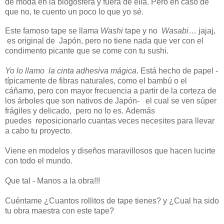
de moda en la blogosfera
y fuera de ella. Pero en caso de
que no, te cuento un poco lo que yo sé.
Este famoso tape se llama
Washi
tape y no
Wasabi
… jajaj,
es original de Japón, pero no tiene nada que ver con el
condimento picante que se come con tu sushi.
Yo lo llamo la cinta adhesiva mágica
. Está hecho de papel -
típicamente de fibras naturales, como el bambú o el
cáñamo, pero con mayor frecuencia a partir de la corteza de
los árboles que son nativos de Japón- el cual se ven súper
frágiles y delicado, pero no lo es.
Además
puedes
reposicionarlo cuantas veces necesites para llevar
a cabo tu proyecto.
Viene en modelos y diseños maravillosos que hacen lucirte
con todo el mundo.
Que tal - Manos a la obra!!!
Cuéntame ¿Cuantos rollitos de tape tienes? y ¿Cual ha sido
tu obra maestra con este tape?