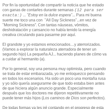
Por fin la oportunidad de compartir la noticia que he estado
con ganas de contarles durante semanas
(12 para ser
...
"Estoy en la dulce espera"
... Para mi buena
exacta:)
suerte me toco una con "All Day Sickness"...en vez de
"Morning Sickness”. Con tantas náuseas, vómitos,
deshidratación y cansancio no había tenido la energía
creativa circulando para pasarme por aquí.
El grandote y yo estamos emocionados…y aterrorizados.
(Vamos a explorar la naturaleza aterradora de tener un
segundo hijo) La pequeña AJ... haciendo planes de cómo va
a cuidar al hermanito (a).
Por lo general, soy una persona muy optimista, pero cuando
se trata de estar embarazada, yo me enloquezco pensando
en todos los escenarios. Ha sido un poco una montaña rusa
y yo sólo quería asegurarme de que todo estaba bien antes
de que hiciera algún anuncio grande. Especialmente
después que los doctores me dijeron repetitivamente no
puede tener más hijos (
Los caminos de Dios son perfectos
).
De todas formas ya les iré contando en el progreso de esta