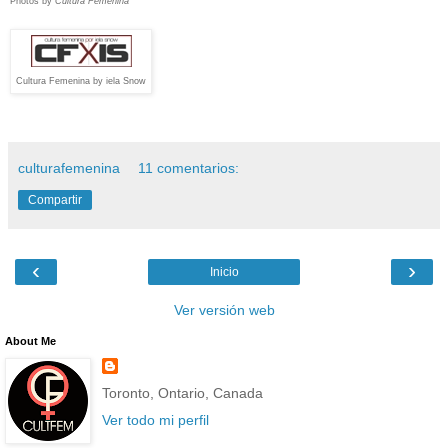
Photos by
Cultura Femenina
Cultura Femenina by iela Snow
culturafemenina
11 comentarios:
Compartir
‹
›
Inicio
Ver versión web
About Me
Toronto, Ontario, Canada
Ver todo mi perfil