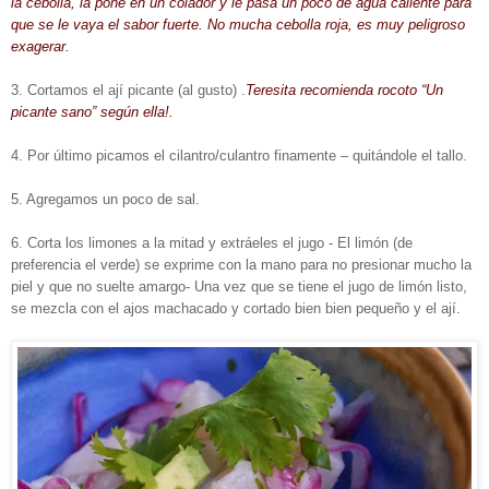
la cebolla, la pone en un colador y le pasa un poco de agua caliente para
que se le vaya el sabor fuerte. No mucha cebolla roja, es muy peligroso
exagerar.
3. Cortamos el ají picante (al gusto) .
Teresita recomienda rocoto “Un
picante sano” según ella!.
4. Por último picamos el cilantro/culantro finamente – quitándole el tallo.
5. Agregamos un poco de sal.
6. Corta los limones a la mitad y extráeles el jugo - El limón (de
preferencia el verde) se exprime con la mano para no presionar mucho la
piel y que no suelte amargo- Una vez que se tiene el jugo de limón listo,
se mezcla con el ajos machacado y cortado bien bien pequeño y el ají.