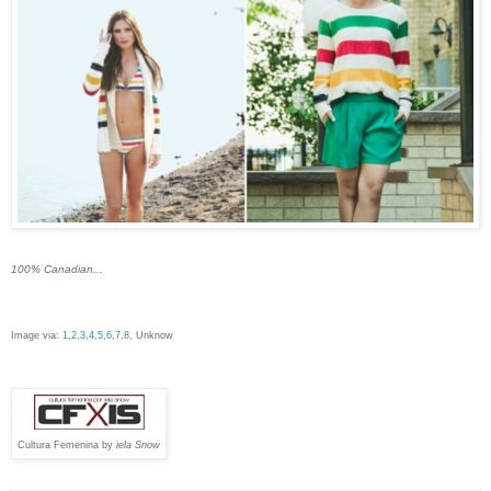
100% Canadian...
Image via:
1
,
2
,
3
,
4
,
5
,
6
,
7
,
8
, Unknow
Cultura Femenina by
iela Snow