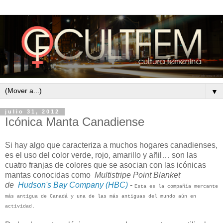
▼
julio 31, 2012
Icónica Manta Canadiense
Si hay algo que caracteriza a muchos hogares canadienses,
es el uso del color verde, rojo, amarillo y añil… son las
cuatro franjas de colores que se asocian con las icónicas
mantas conocidas como
Multistripe Point Blanket
de
Hudson's Bay Company (HBC)
-
Esta es la compañía mercante
más antigua de Canadá y una de las más antiguas del mundo aún en
actividad.