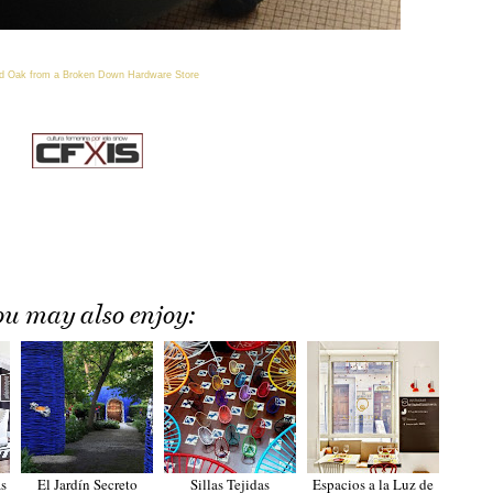
d Oak from a Broken Down Hardware Store
ou may also enjoy:
s
El Jardín Secreto
Sillas Tejidas
Espacios a la Luz de