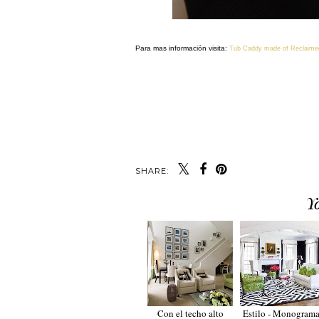
Para mas información visita:
Tub Caddy made of Reclaime
SHARE:
Y
Con el techo alto
Estilo - Monograma