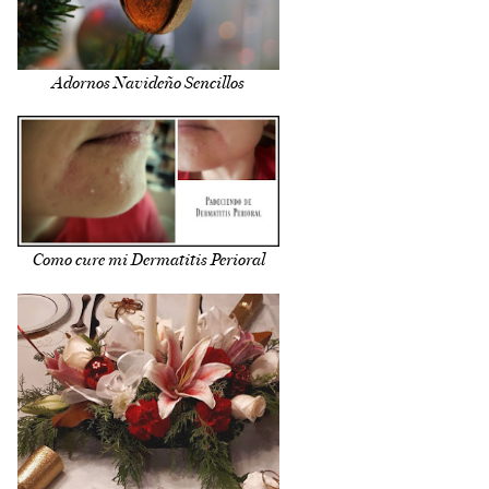
Adornos Navideño Sencillos
Como cure mi Dermatitis Perioral