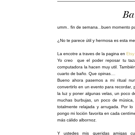
Ba
umm.. fin de semana...buen momento
p
¿No te parece útil y hermosa
es
esta mes
La encotre a traves de la pagina en
Etsy
Yo creo que el poder reposar tu taza 
computadora la hacen muy util. Tambié
cuarto de baño
. Que opinas....
Bueno ahora pasemos a mi ritual nu
convertirlo en un evento para recordar
la luz y poner algunas velas, un poco 
muchas burbujas, un poco de música, 
totalmente
relajada y arrugada. Por lo
pongo mi
loción
favorita en cada centím
más cálido
albornoz
.
Y ustedes m
is queridas amigas 