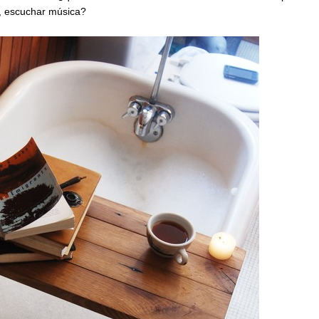
e, escuchar
música
?