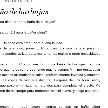
ENERO 28, 2011
ño de burbujas
ara
disfrutar
de tu
baño de
burbujas
!
a portátil para la bañera/tina
?
. Un poco cara creo, pero buena la idea.
de te o vino, poner tu libro o escribir una carta o posar tu
n la puedes
utilizar
para
mantener
las toallas
u otras necesidades
mero uno ...Cuando me tomo una baño de burbujas trato de
, porque no es como que tengo mucho tiempo. A mi me gusta bajar
de aceites aromáticos o sales preferiblemente lavanda y muchas,
una copita de vino y a disfrutar. Después de
una hora
estoy
 que paso a mi ritual numero dos para completar el
efecto
. Me
etro
de mi cuerpo
para
mantener
mi
piel suave
,
y
luego
caer en
el
cuéntenme
¿qué
hacen
mientras se dan un baño súper