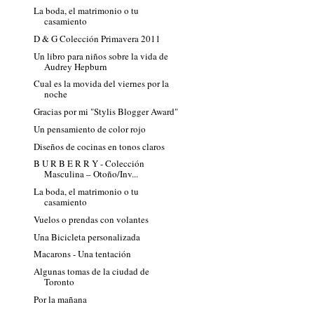
La boda, el matrimonio o tu
casamiento
D & G Colección Primavera 2011
Un libro para niños sobre la vida de
Audrey Hepburn
Cual es la movida del viernes por la
noche
Gracias por mi "Stylis Blogger Award"
Un pensamiento de color rojo
Diseños de cocinas en tonos claros
B U R B E R R Y - Colección
Masculina – Otoño/Inv...
La boda, el matrimonio o tu
casamiento
Vuelos o prendas con volantes
Una Bicicleta personalizada
Macarons - Una tentación
Algunas tomas de la ciudad de
Toronto
Por la mañana