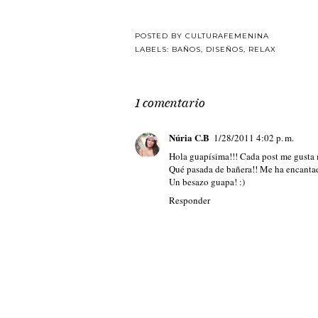
POSTED BY
CULTURAFEMENINA
LABELS:
BAÑOS
,
DISEÑOS
,
RELAX
1 comentario
Núria C.B
1/28/2011 4:02 p. m.
Hola guapísima!!! Cada post me gusta m
Qué pasada de bañera!! Me ha encantad
Un besazo guapa! :)
Responder