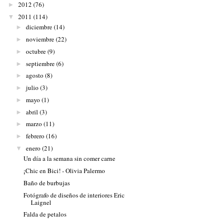
2012
(76)
►
2011
(114)
▼
diciembre
(14)
►
noviembre
(22)
►
octubre
(9)
►
septiembre
(6)
►
agosto
(8)
►
julio
(3)
►
mayo
(1)
►
abril
(3)
►
marzo
(11)
►
febrero
(16)
►
enero
(21)
▼
Un día a la semana sin comer carne
¡Chic en Bici! - Olivia Palermo
Baño de burbujas
Fotógrafo de diseños de interiores Eric
Laignel
Falda de petalos