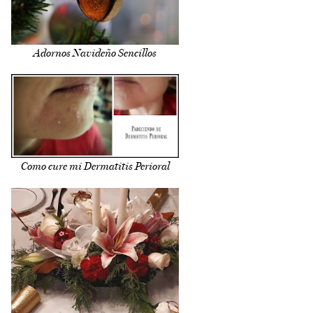
Adornos Navideño Sencillos
Como cure mi Dermatitis Perioral