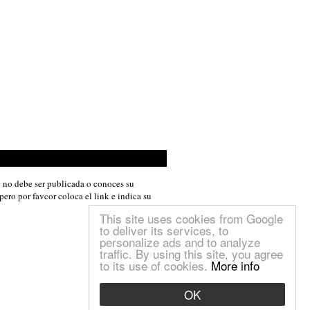
to no debe ser publicada o conoces su
pero por favcor coloca el link e indica su
This site uses cookies from Google
to deliver its services, to
personalize ads and to analyze
traffic. By using this site, you agree
to its use of cookies.
More info
OK