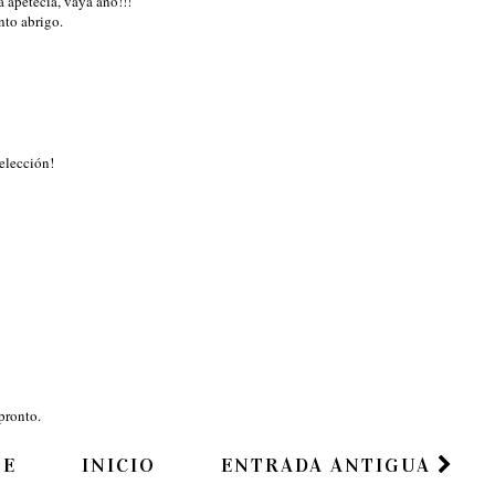
a apetecía, vaya año!!!
nto abrigo.
elección!
pronto.
TE
INICIO
ENTRADA ANTIGUA