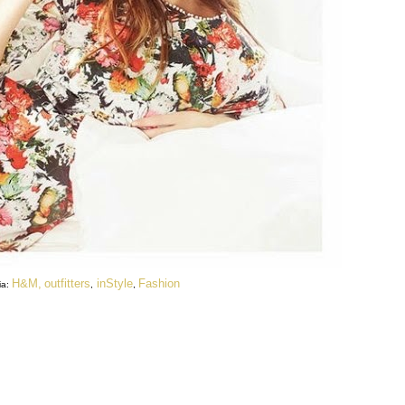
H&M,
outfitters
inStyle
Fashion
ia:
,
,