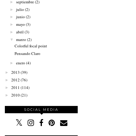
septiembre
(2)
►
julio
(2)
►
junio
(2)
►
mayo
(3)
►
abril
(3)
►
marzo
(2)
▼
Colorful focal point
Pensando Claro
enero
(4)
►
2013
(39)
►
2012
(76)
►
2011
(114)
►
2010
(21)
►
SOCIAL MEDIA