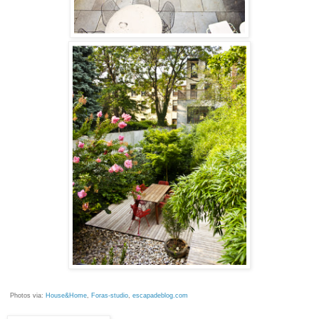
Photos via:
House&Home
,
Foras-studio
,
escapadeblog.com