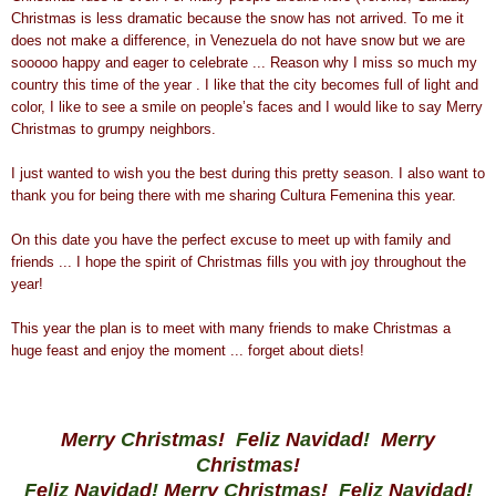
Christmas is less dramatic because the snow has not arrived. To me it
does not make a difference, in Venezuela do not have snow but we are
sooooo happy and eager to celebrate ... Reason why I miss so much my
country this time of the year . I like that the city becomes full of light and
color, I like to see a smile on people’s faces and I would like to say Merry
Christmas to grumpy neighbors.
I just wanted to wish you the best during this pretty season. I also want to
thank you for being there with me sharing Cultura Femenina this year.
On this date you have the perfect excuse to meet up with family and
friends ... I hope the spirit of Christmas fills you with joy throughout the
year!
This year the plan is to meet with many friends to make Christmas a
huge feast and enjoy the moment ... forget about diets!
M
e
r
r
y
C
h
r
i
s
t
m
a
s
!
F
e
l
i
z
N
a
v
i
d
a
d
!
M
e
r
r
y
C
h
r
i
s
t
m
a
s
!
F
e
l
i
z
N
a
v
i
d
a
d
!
M
e
r
r
y
C
h
r
i
s
t
m
a
s
!
F
e
l
i
z
N
a
v
i
d
a
d
!