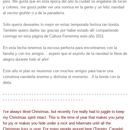
país. Me gusta que en esta época del año la ciudad se engalane de luces
y colores, me gusta poder ver una sonrisa en la gente y un feliz navidad
al vecino gruñón o a de la panadería.
Sólo quería desearles lo mejor en estas temporada festiva tan bonita.
También quiero darles las gracias por haber estado allí compartiendo
conmigo en esta página de Cultura Femenina este año 2011.
En esta fecha tenemos la excusa perfecta para encontrarnos con la
familia y con los amigos… espero que el espíritu de la navidad te llene de
alegría durante todo el año!
Este año el plan es reunirnos con muchos amigos para hacer una
comelona navideña enorme y disfrutar el momento…A la borda con la
dieta.
- - - - - - - - - - - - - - - - - - - - - - - - - - - - - - - - - - - - - - - - - - - - - - - -
- - - - - - - - - - - - - - - - - - - - - - - - - - - - - - -
I've always liked Christmas, but recently I've really had to juggle to keep
my Christmas spirit intact. This is the time of year that makes you jump
for joy or makes you hide under a rock and hibernate until all the
Christmas fuss is over. For many people around here (Toronto, Canada)