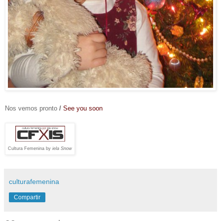
Nos vemos pronto
/
See you soon
Cultura Femenina by
iela Snow
culturafemenina
Compartir