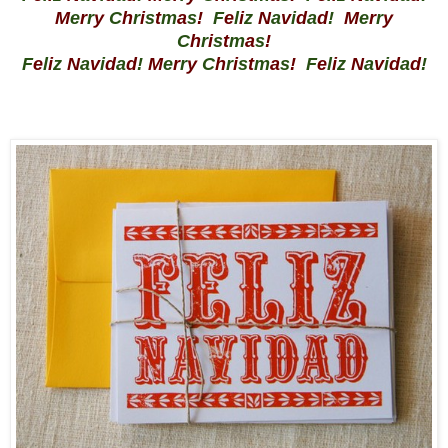
M
e
r
r
y
C
h
r
i
s
t
m
a
s
!
F
e
l
i
z
N
a
v
i
d
a
d
!
M
e
r
r
y
C
h
r
i
s
t
m
a
s
!
F
e
l
i
z
N
a
v
i
d
a
d
!
M
e
r
r
y
C
h
r
i
s
t
m
a
s
!
F
e
l
i
z
N
a
v
i
d
a
d
!