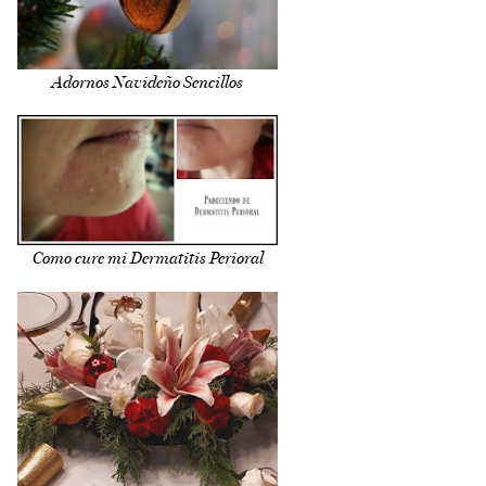
Adornos Navideño Sencillos
Como cure mi Dermatitis Perioral