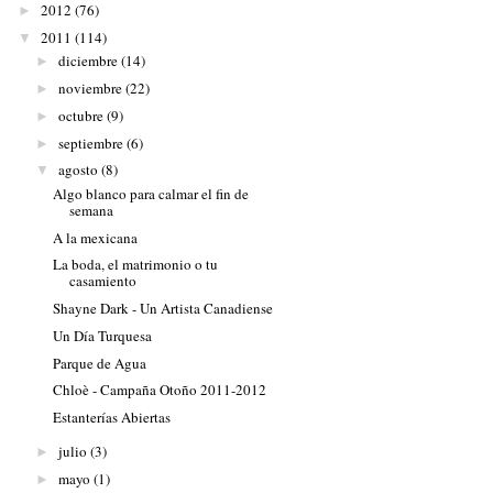
2012
(76)
►
2011
(114)
▼
diciembre
(14)
►
noviembre
(22)
►
octubre
(9)
►
septiembre
(6)
►
agosto
(8)
▼
Algo blanco para calmar el fin de
semana
A la mexicana
La boda, el matrimonio o tu
casamiento
Shayne Dark - Un Artista Canadiense
Un Día Turquesa
Parque de Agua
Chloè - Campaña Otoño 2011-2012
Estanterías Abiertas
julio
(3)
►
mayo
(1)
►