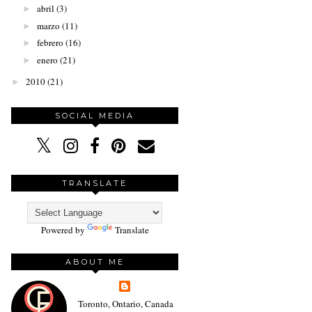
abril
(3)
►
marzo
(11)
►
febrero
(16)
►
enero
(21)
►
2010
(21)
►
SOCIAL MEDIA
TRANSLATE
Powered by
Translate
ABOUT ME
Toronto, Ontario, Canada